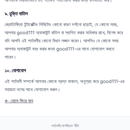
আপনাকে নিয়মিতভাবে এই শর্তাবলী পর্যালোচনা করার জন্য উৎসাহিত করি।
৯. চুক্তি বাতিল
জ্যোতির্বিদ্যা ইন্টারেক্টিভ লিমিটেড কোনো কারণ দর্শানো ছাড়াই, যে কোনো সময়,
আপনার good111 অ্যাকাউন্ট বাতিল বা স্থগিত করার অধিকার রাখে, বিশেষ করে
যদি আপনি এই শর্তাবলীর কোনো বিধান লঙ্ঘন করেন। আপনিও যে কোনো সময়
আপনার অ্যাকাউন্ট বন্ধ করার জন্য good111-এর সাথে যোগাযোগ করতে
পারেন।
১০. যোগাযোগ
এই শর্তাবলী সম্পর্কে আপনার কোনো প্রশ্ন থাকলে, অনুগ্রহ করে good111-এর
সহায়তা দলের সাথে যোগাযোগ করুন।
← হোমে ফিরে যান
শর্তাবলী
গোপনীয়তা নীতি