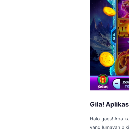
Gila! Aplika
Halo gaes! Apa k
yang lumayan bik