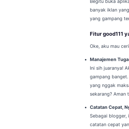
Begitu buka aplik
banyak iklan yang
yang gampang terd
Fitur good111 y
Oke, aku mau ceri
Manajemen Tugas
Ini sih juaranya!
gampang banget. B
yang nggak maksa t
sekarang? Aman t
Catatan Cepat, N
Sebagai blogger, 
catatan cepat yang