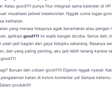
r:
Kalau good111 punya fitur integrasi sama kalender di HP k
buat visualisasi jadwal keseluruhan. Nggak cuma tugas good1
isa kelihatan.
alian yang merasa hidupnya agak berantakan atau pengen l
bet, aplikasi
good111
ini wajib banget dicoba. Serius deh, 
api udah jadi bagian dari gaya hidupku sekarang. Rasanya se
sien, dan yang paling penting, aku jadi lebih tenang karena
 good111.
lagi? Buruan deh cobain good111! Dijamin nggak nyesel. Ka
g pengalaman kalian di kolom komentar ya! Sampai ketemu 
 Salam produktif!