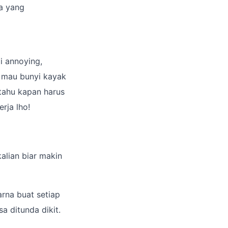
ga yang
i annoying,
, mau bunyi kayak
tahu kapan harus
rja lho!
alian biar makin
rna buat setiap
a ditunda dikit.