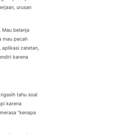
erjaan, urusan
t. Mau belanja
la mau pecah
, aplikasi catetan,
endiri karena
 ngasih tahu soal
api karena
n merasa “kenapa