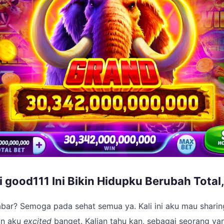
si good111 Ini Bikin Hidupku Berubah Total
abar? Semoga pada sehat semua ya. Kali ini aku mau shari
in aku
excited
banget. Kalian tahu kan, sebagai seorang ya