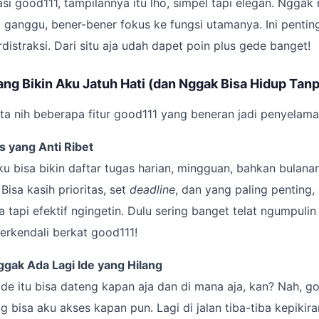
asi good111, tampilannya itu lho, simpel tapi elegan. Nggak
 ganggu, bener-bener fokus ke fungsi utamanya. Ini pentin
istraksi. Dari situ aja udah dapet poin plus gede banget!
ang Bikin Aku Jatuh Hati (dan Nggak Bisa Hidup Tanp
ta nih beberapa fitur good111 yang beneran jadi penyelama
 yang Anti Ribet
 Aku bisa bikin daftar tugas harian, mingguan, bahkan bulan
isa kasih prioritas, set
deadline
, dan yang paling penting, 
api efektif ngingetin. Dulu sering banget telat ngumpulin r
erkendali berkat good111!
ggak Ada Lagi Ide yang Hilang
ide itu bisa dateng kapan aja dan di mana aja, kan? Nah, go
 bisa aku akses kapan pun. Lagi di jalan tiba-tiba kepikira