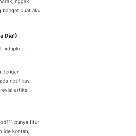
 norak, nggak
g banget buat aku
a Dia!)
t hidupku:
an dengan
ada notifikasi
evisi artikel,
od111 punya fitur
n ide konten,