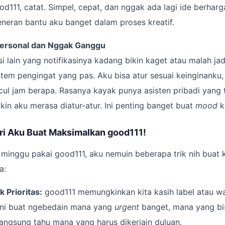
d111, catat. Simpel, cepat, dan nggak ada lagi ide berhar
beneran bantu aku banget dalam proses kreatif.
Personal dan Nggak Ganggu
i lain yang notifikasinya kadang bikin kaget atau malah jad
tem pengingat yang pas. Aku bisa atur sesuai keinginanku
ul jam berapa. Rasanya kayak punya asisten pribadi yang 
ikin aku merasa diatur-atur. Ini penting banget buat
mood
ke
ari Aku Buat Maksimalkan good111!
minggu pakai good111, aku nemuin beberapa trik nih buat k
a:
 Prioritas:
good111 memungkinkan kita kasih label atau wa
 ini buat ngebedain mana yang
urgent
banget, mana yang bis
, langsung tahu mana yang harus dikerjain duluan.