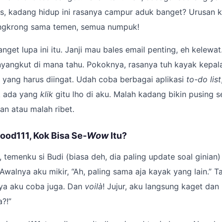
s, kadang hidup ini rasanya campur aduk banget? Urusan k
ongkrong sama temen, semua numpuk!
nget lupa ini itu. Janji mau bales email penting, eh kelewa
 nyangkut di mana tahu. Pokoknya, rasanya tuh kayak kepa
yang harus diingat. Udah coba berbagai aplikasi
to-do list
k ada yang
klik
gitu lho di aku. Malah kadang bikin pusing s
an atau malah ribet.
ood111, Kok Bisa Se-
Wow
Itu?
 temenku si Budi (biasa deh, dia paling update soal ginian)
 Awalnya aku mikir, “Ah, paling sama aja kayak yang lain.” T
nya aku coba juga. Dan
voilà
! Jujur, aku langsung kaget da
a?!”