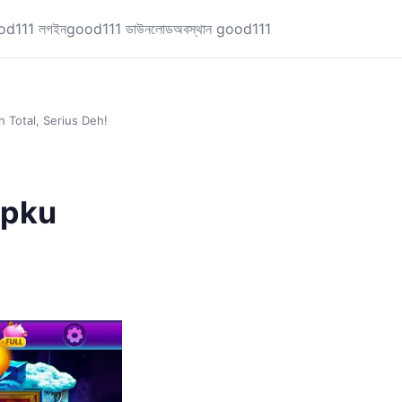
od111 লগইন
good111 ডাউনলোড
অবস্থান good111
h Total, Serius Deh!
upku