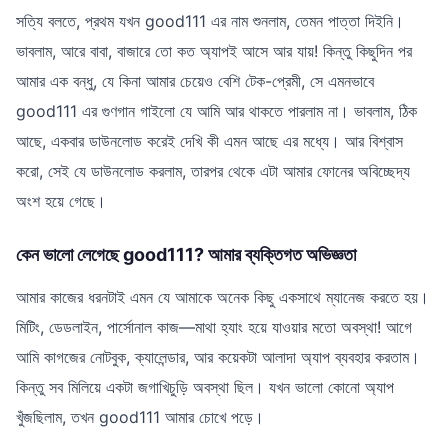
সত্যি বলতে, প্রথম যখন good111 এর নাম শুনলাম, তেমন পাত্তা দিইনি।
ভাবলাম, আরে বাবা, বাজারে তো কত অ্যাপই আসে আর যায়! কিন্তু কিছুদিন পর
আমার এক বন্ধু, যে কিনা আমার চেয়েও বেশি টেক-প্রেমী, সে এমনভাবে
good111 এর গুণগান গাইলো যে আমি আর থাকতে পারলাম না। ভাবলাম, ঠিক
আছে, একবার ডাউনলোড করেই দেখি কী এমন আছে এর মধ্যে। আর বিশ্বাস
করো, সেই যে ডাউনলোড করলাম, তারপর থেকে এটা আমার ফোনের অবিচ্ছেদ্য
অংশ হয়ে গেছে।
কেন ভালো লেগেছে good111? আমার ব্যক্তিগত অভিজ্ঞতা
আমার কাজের ধরনটাই এমন যে আমাকে অনেক কিছু একসাথে ম্যানেজ করতে হয়।
মিটিং, ডেডলাইন, পার্সোনাল কাজ—মাথা হ্যাং হয়ে যাওয়ার মতো অবস্থা! আগে
আমি কাগজের নোটবুক, ক্যালেন্ডার, আর কয়েকটা আলাদা অ্যাপ ব্যবহার করতাম।
কিন্তু সব মিলিয়ে একটা জগাখিচুড়ি অবস্থা ছিল। যখন ভালো কোনো অ্যাপ
খুঁজছিলাম, তখন good111 আমার চোখে পড়ে।