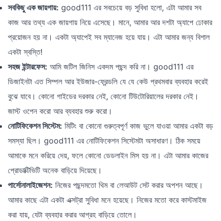
সবকিছু এক জায়গায়:
good111 এর সবচেয়ে বড় সুবিধা হলো, এটা আমার সব
কাজ আর তথ্য এক জায়গায় নিয়ে এসেছে। মানে, আমার আর দশটা অ্যাপে ঢোকার
প্রয়োজন হয় না। একটা অ্যাপেই সব ম্যানেজ হয়ে যায়। এটা আমার জন্য বিশাল
একটা স্বস্তি!
সহজ ইন্টারফেস:
আমি জটিল জিনিস একদম পছন্দ করি না। good111 এর
ডিজাইনটা এত সিম্পল আর ইউজার-ফ্রেন্ডলি যে যে কেউ প্রথমবার ব্যবহার করেই
বুঝে যাবে। কোনো গাইডের দরকার নেই, কোনো টিউটোরিয়ালের দরকার নেই।
জাস্ট ওপেন করো আর ব্যবহার শুরু করো।
নোটিফিকেশন সিস্টেম:
মিটিং বা কোনো গুরুত্বপূর্ণ কাজ ভুলে যাওয়া আমার একটা বড়
সমস্যা ছিল। good111 এর নোটিফিকেশন সিস্টেমটা অসাধারণ। ঠিক সময়ে
আমাকে মনে করিয়ে দেয়, ফলে কোনো ডেডলাইন মিস হয় না। এটা আমার কাজের
প্রোডাক্টিভিটি অনেক বাড়িয়ে দিয়েছে।
পার্সোনালাইজেশন:
নিজের পছন্দমতো থিম বা লেআউট সেট করার অপশন আছে।
আমার কাছে এটা একটা এক্সট্রা সুবিধা মনে হয়েছে। নিজের মতো করে কাস্টমাইজ
করা যায়, যেটা ব্যবহার করার আগ্রহ বাড়িয়ে তোলে।